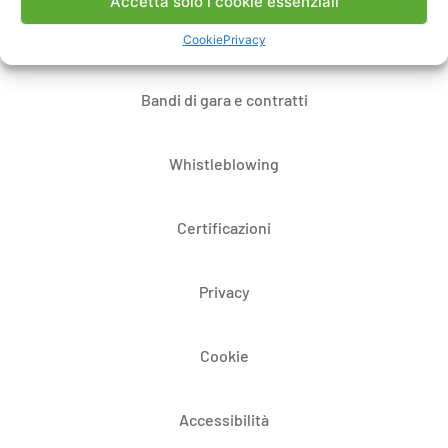
Accetta solo i cookie essenziali
Dove siamo
Cookie
Privacy
Bandi di gara e contratti
Whistleblowing
Certificazioni
Privacy
Cookie
Accessibilità