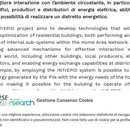
liore interazione con l’ambiente circostante, in partic
ifici, produttori e distributori di energia elettrica, abil
 possibilità di realizzare un distretto energetico.
TrEPID project aims to develop technologies that wil
optimization of residential buildings, both performing a
 of internal sub-systems within the Home Area Network 
ing advanced mechanisms for effective interaction 
l world, including other buildings, local producers, el
tors, and enabling energy exchange capabilities at district
mple, by employing the INTrEPID system is possible to
rgy generated by the PVs with the energy needs of the h
o making it possible for the building to operate off-
 conditions are favorable. At this scope the INTrEPID c
veloped innovative software named “smart exchang
Gestione Consenso Cookie
d on the management of the energy flow between build
ernal world.
e una migliore esperienza, utilizziamo cookie che elaborano statistiche di naviga
per provides an overview of the INTrEPID system archite
ti non identificativi e pseudonimizzati. Non viene fatto uso di cookie per la profil
i.
lar on the smart exchanger technology.