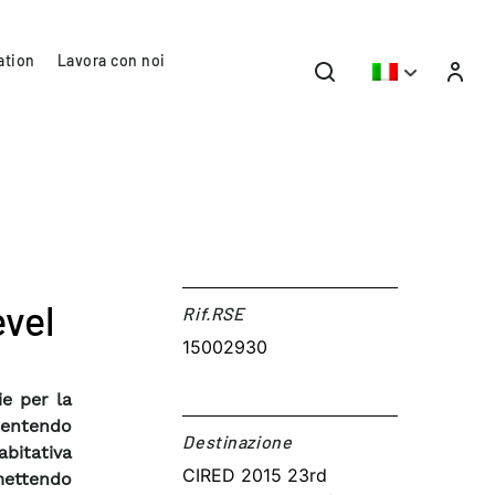
ation
Lavora con noi
evel
Rif.RSE​
15002930
ie per la
nsentendo
Destinazione​
abitativa
CIRED 2015 23rd
rmettendo