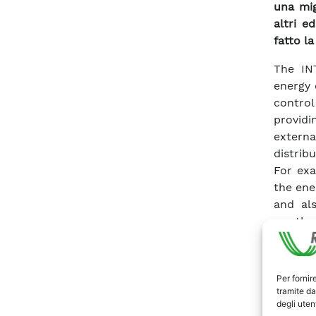
una mig
altri ed
fatto la
The IN
energy 
control
provid
externa
distribu
For exa
the ene
and als
weather
has de
focuse
the ext
Per fornir
This pa
tramite da
degli utent
particu