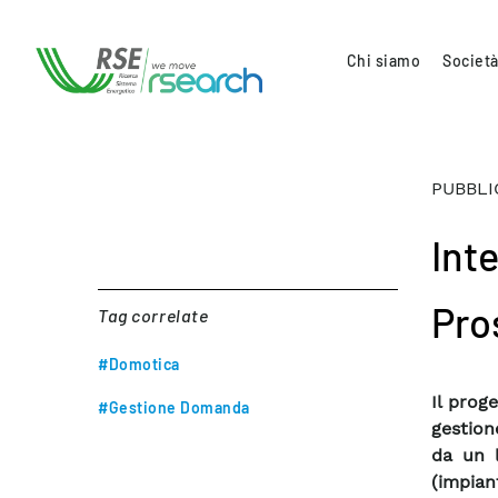
Chi siamo
Società
PUBBLI
Int
Pro
Tag correlate
#Domotica
Il prog
#Gestione Domanda
gestion
da un l
(impian