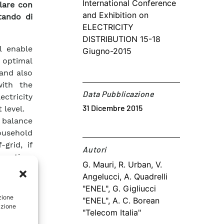
International Conference
olare con
and Exhibition on
itando di
ELECTRICITY
DISTRIBUTION 15-18
l enable
Giugno-2015
n optimal
and also
with the
Data Pubblicazione
ectricity
31 Dicembre 2015
 level.
 balance
ousehold
grid, if
Autori​
onsortium
G. Mauri, R. Urban, V.
er” that
Angelucci, A. Quadrelli
ings and
"ENEL", G. Gigliucci
zione
"ENEL", A. C. Borean
cture, in
azione
"Telecom Italia"