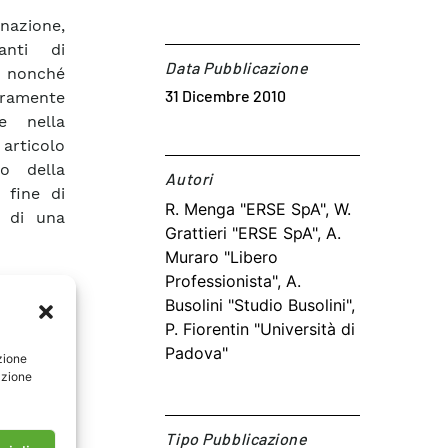
nazione,
anti di
Data Pubblicazione
 nonché
31 Dicembre 2010
uramente
e nella
 articolo
po della
Autori​
 fine di
R. Menga "ERSE SpA", W.
a di una
Grattieri "ERSE SpA", A.
Muraro "Libero
Professionista", A.
Busolini "Studio Busolini",
P. Fiorentin "Università di
Padova"
zione
azione
Tipo Pubblicazione