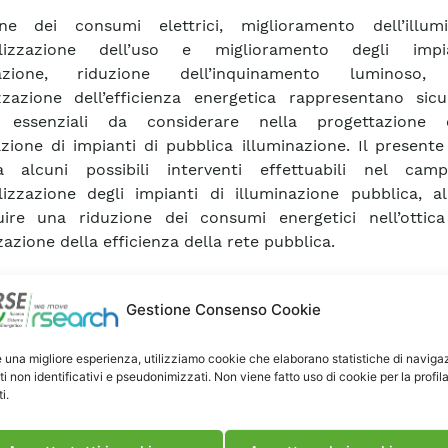
one dei consumi elettrici, miglioramento dell’illumi
alizzazione dell’uso e miglioramento degli impi
nazione, riduzione dell’inquinamento luminoso,
izzazione dell’efficienza energetica rappresentano sic
i essenziali da considerare nella progettazione 
azione di impianti di pubblica illuminazione. Il presente
za alcuni possibili interventi effettuabili nel cam
lizzazione degli impianti di illuminazione pubblica, al
uire una riduzione dei consumi energetici nell’ottic
zazione della efficienza della rete pubblica.
ca Articolo
Gestione Consenso Cookie
e una migliore esperienza, utilizziamo cookie che elaborano statistiche di naviga
ti non identificativi e pseudonimizzati. Non viene fatto uso di cookie per la profil
i.