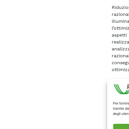
Riduzi
razion
illumi
l’ottim
aspett
realizz
analiz
raziona
conseg
ottimiz
Scari
Per fornir
tramite da
degli utent