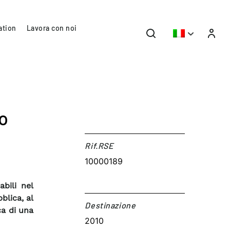
ation
Lavora con noi
co
Rif.RSE​
10000189
abili nel
blica, al
Destinazione​
ca di una
2010