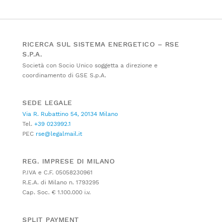
RICERCA SUL SISTEMA ENERGETICO – RSE
S.P.A.
Società con Socio Unico soggetta a direzione e
coordinamento di GSE S.p.A.
SEDE LEGALE
Via R. Rubattino 54, 20134 Milano
Tel.
+39 023992.1
PEC
rse@legalmail.it
REG. IMPRESE DI MILANO
P.IVA e C.F. 05058230961
R.E.A. di Milano n. 1793295
Cap. Soc. € 1.100.000 i.v.
SPLIT PAYMENT