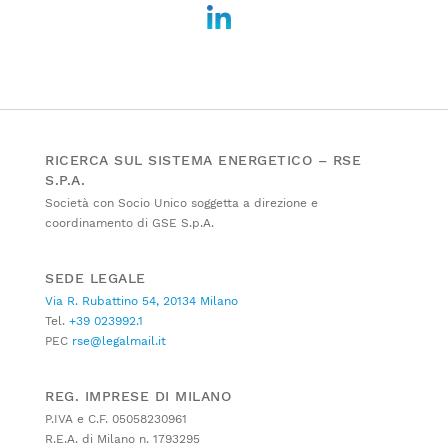
RICERCA SUL SISTEMA ENERGETICO – RSE
S.P.A.
Società con Socio Unico soggetta a direzione e
coordinamento di GSE S.p.A.
SEDE LEGALE
Via R. Rubattino 54, 20134 Milano
Tel.
+39 023992.1
PEC
rse@legalmail.it
REG. IMPRESE DI MILANO
P.IVA e C.F. 05058230961
R.E.A. di Milano n. 1793295