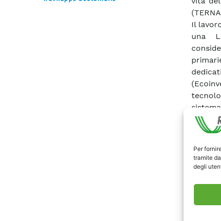
vita de
(TERNA,
Il lavo
una LC
conside
primari
dedicat
(Ecoin
tecnolo
sistema
ricadu
dell’en
fonti r
Per fornir
dall’al
tramite da
probabi
degli utent
ricarica
Scari