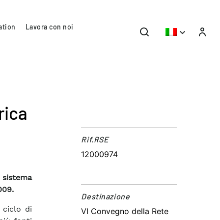
ation
Lavora con noi
rica
Rif.RSE​
12000974
l sistema
009.
Destinazione​
 ciclo di
VI Convegno della Rete