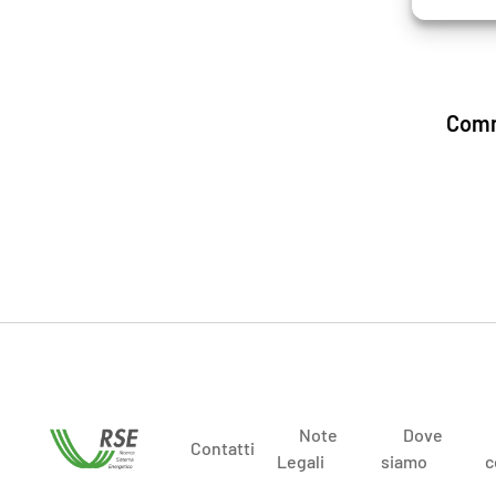
Comm
Note
Dove
Contatti
Legali
siamo
c