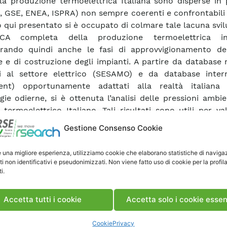
lla produzione termoelettrica Italiana sono disperse in 
 GSE, ENEA, ISPRA) non sempre coerenti e confrontabili 
ro qui presentato si è occupato di colmare tale lacuna sv
A completa della produzione termoelettrica in 
rando quindi anche le fasi di approvvigionamento del
e e di costruzione degli impianti. A partire da database 
i al settore elettrico (SESAMO) e da database intern
vent) opportunamente adattati alla realtà italiana
gie odierne, si è ottenuta l’analisi delle pressioni ambie
 termoelettrico Italiano. Tali risultati sono utili per va
te ambientali nuovi sistemi di produzione e di us
Gestione Consenso Cookie
ergia elettrica. Ci si riferisce da un lato all’aumento de
innovabili (il cui effetto è appunto sostituire le fonti f
e una migliore esperienza, utilizziamo cookie che elaborano statistiche di naviga
tro, ad esempio, alla diffusione dell’auto elettrica che,
ti non identificativi e pseudonimizzati. Non viene fatto uso di cookie per la profil
lità, utilizzerà prevalentemente energia termoelettric
i.
 della batterie.
Accetta tutti i cookie
Accetta solo i cookie essen
ca Memoria
Cookie
Privacy