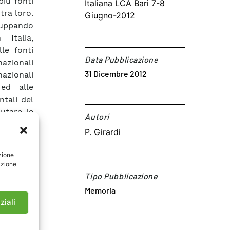
più fonti
Italiana LCA Bari 7-8
tra loro.
Giugno-2012
iluppando
Italia,
le fonti
Data Pubblicazione
nazionali
31 Dicembre 2012
azionali
 ed alle
ntali del
lutare le
Autori​
o finale
P. Girardi
ll’uso di
ossili) e
zione
 con ogni
azione
a per la
Tipo Pubblicazione
Memoria
ziali