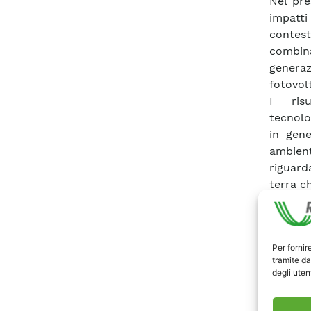
Nel pre
impatti
contest
combina
genera
fotovolt
I ris
tecnolo
in gene
ambient
riguard
terra c
Scari
Per fornir
tramite da
degli utent