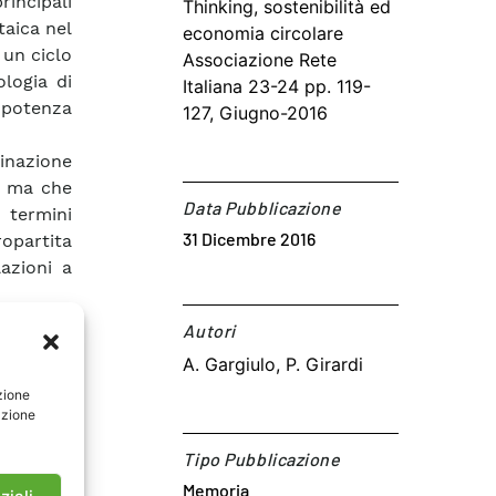
rincipali
Thinking, sostenibilità ed
taica nel
economia circolare
 un ciclo
Associazione Rete
logia di
Italiana 23-24 pp. 119-
potenza
127, Giugno-2016
azione
i, ma che
Data Pubblicazione
n termini
31 Dicembre 2016
ropartita
azioni a
Autori​
A. Gargiulo, P. Girardi
zione
azione
Tipo Pubblicazione
Memoria