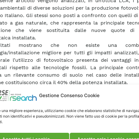
sente articolo vengono analizzati, in un’ottica LCA, i p
 ambientali di diverse soluzioni per la produzione fotovol
o Italiano. Gli stessi sono posti a confronto con quelli di
to a gas naturale, che rappresenta la principale tecno
zione che viene sostituita dalle nuove quote di 
aica installata.
ultati mostrano che non esiste una combin
gia/installazione migliore per tutti gli impatti analizzat
rale l’utilizzo di fotovoltaico presenta dei vantaggi i
ali rispetto alle tecnologie fossili. La principale cont
a un rilevante consumo di suolo nel caso delle install
he costituiscono circa il 40% della potenza installata.
Gestione Consenso Cookie
ca Memoria
e una migliore esperienza, utilizziamo cookie che elaborano statistiche di naviga
ti non identificativi e pseudonimizzati. Non viene fatto uso di cookie per la profil
i.