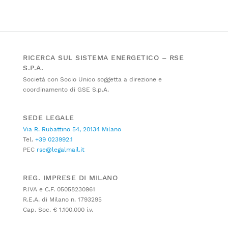
RICERCA SUL SISTEMA ENERGETICO – RSE
S.P.A.
Società con Socio Unico soggetta a direzione e
coordinamento di GSE S.p.A.
SEDE LEGALE
Via R. Rubattino 54, 20134 Milano
Tel.
+39 023992.1
PEC
rse@legalmail.it
REG. IMPRESE DI MILANO
P.IVA e C.F. 05058230961
R.E.A. di Milano n. 1793295
Cap. Soc. € 1.100.000 i.v.