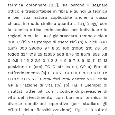
termica colonnare [2,3], sia perché il segnale
ottico è trasportabile in fibra e quindi la tecnica
è per sua natura applicabile anche a cassa
chiusa, in modo simile a quanto si fa già oggi con
la tecnica ottica endoscopica, per individuare le
regioni in cui la TBC è già staccata. Tempo ciclo a
900°C (h) Vita (tempo di esercizio) (h) N cicli TGO
(µm) 300 29000 97 8.65 100 21000 210 7.8 50
16200 324 7.18 25 12650 506 6.75 10 8579 858 5.8
0 0,5 1 1,5 2 2,5 0 1 2 3 4 5 6 7 8 9 10 11 12 13
posizione n (cm) TG O str es s ( GP a) Fori di
raffreddamento [a] 0.0 0.2 0.4 0.6 0.8 1.0 0.0 0.5
1.0 1.5 2.0 2.5 3.0 25%_fori 25%_centro 25%_coda
GP a Frazione di vita (%) [b] Fig. 1 Esempio di
risultati ottenibili con il codice di previsione di
vita del rivestimento con barriera termica in
diverse condizioni operative (per studiare gli
effetti della flessibilizzazione) Fig. 2 Risultati