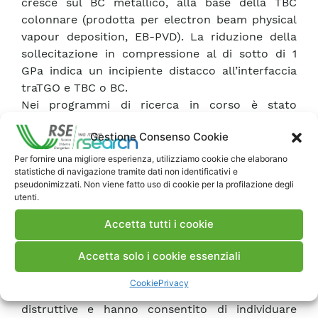
cresce sul BC metallico, alla base della TBC
colonnare (prodotta per electron beam physical
vapour deposition, EB-PVD). La riduzione della
sollecitazione in compressione al di sotto di 1
GPa indica un incipiente distacco all’interfaccia
traTGO e TBC o BC.
Nei programmi di ricerca in corso è stato
sviluppato un nuovo strumento a fibra ottica,
Gestione Consenso Cookie
portatile, dotato di laser di eccitazione circa 8
volte più potente di quello usato negli strumenti
Per fornire una migliore esperienza, utilizziamo cookie che elaborano
statistiche di navigazione tramite dati non identificativi e
disponibili in commercio [3,4]. Esso è stato
pseudonimizzati. Non viene fatto uso di cookie per la profilazione degli
applicato per individuare il livello di degrado
utenti.
dell’interfaccia tra bond coat metallico e barriera
Accetta tutti i cookie
termica ceramica su alcuni componenti di
impianti reali, eserciti in condizioni diverse di
Accetta solo i cookie essenziali
ciclaggio. Un esempio di risultati è mostrato in
Fig. 2. Le valutazioni effettuate sono state
Cookie
Privacy
convalidate mediante analisi metallografiche
distruttive e hanno consentito di individuare