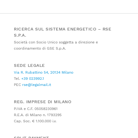
RICERCA SUL SISTEMA ENERGETICO – RSE
S.P.A.
Società con Socio Unico soggetta a direzione e
coordinamento di GSE S.p.A.
SEDE LEGALE
Via R. Rubattino 54, 20134 Milano
Tel.
+39 023992.1
PEC
rse@legalmail.it
REG. IMPRESE DI MILANO
P.IVA e C.F. 05058230961
R.E.A. di Milano n. 1793295
Cap. Soc. € 1.100.000 i.v.
SPLIT PAYMENT