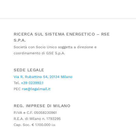
RICERCA SUL SISTEMA ENERGETICO – RSE
S.P.A.
Società con Socio Unico soggetta a direzione e
coordinamento di GSE S.p.A.
SEDE LEGALE
Via R. Rubattino 54, 20134 Milano
Tel.
+39 023992.1
PEC
rse@legalmail.it
REG. IMPRESE DI MILANO
P.IVA e C.F. 05058230961
R.E.A. di Milano n. 1793295
Cap. Soc. € 1.100.000 i.v.