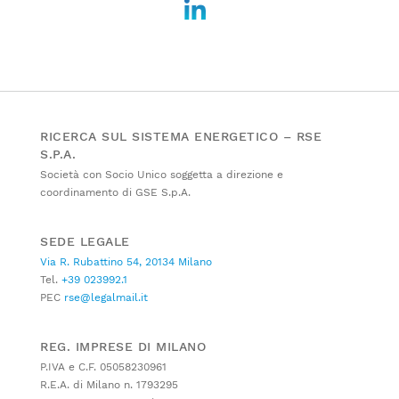
RICERCA SUL SISTEMA ENERGETICO – RSE
S.P.A.
Società con Socio Unico soggetta a direzione e
coordinamento di GSE S.p.A.
SEDE LEGALE
Via R. Rubattino 54, 20134 Milano
Tel.
+39 023992.1
PEC
rse@legalmail.it
REG. IMPRESE DI MILANO
P.IVA e C.F. 05058230961
R.E.A. di Milano n. 1793295