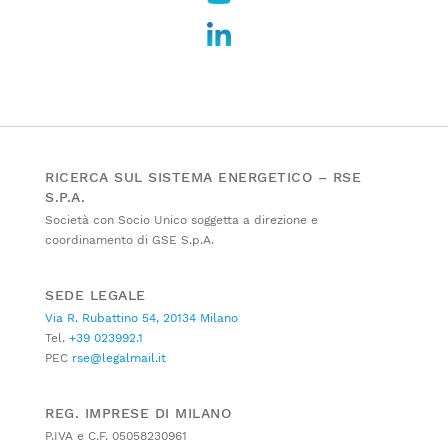
RICERCA SUL SISTEMA ENERGETICO – RSE
S.P.A.
Società con Socio Unico soggetta a direzione e
coordinamento di GSE S.p.A.
SEDE LEGALE
Via R. Rubattino 54, 20134 Milano
Tel.
+39 023992.1
PEC
rse@legalmail.it
REG. IMPRESE DI MILANO
P.IVA e C.F. 05058230961