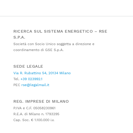
RICERCA SUL SISTEMA ENERGETICO – RSE
S.P.A.
Società con Socio Unico soggetta a direzione e
coordinamento di GSE S.p.A.
SEDE LEGALE
Via R. Rubattino 54, 20134 Milano
Tel.
+39 023992.1
PEC
rse@legalmail.it
REG. IMPRESE DI MILANO
P.IVA e C.F. 05058230961
R.E.A. di Milano n. 1793295
Cap. Soc. € 1.100.000 i.v.