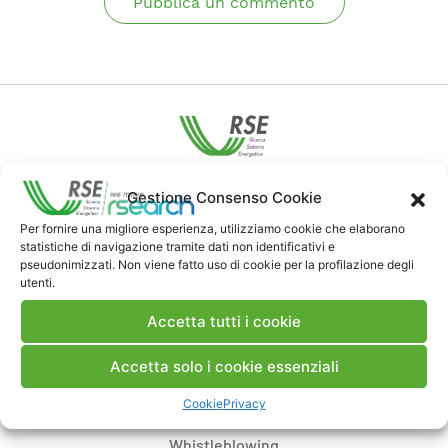
Pubblica un commento
Contatti
Gestione Consenso Cookie
Per fornire una migliore esperienza, utilizziamo cookie che elaborano
statistiche di navigazione tramite dati non identificativi e
Note Legali
pseudonimizzati. Non viene fatto uso di cookie per la profilazione degli
utenti.
Dove siamo
Accetta tutti i cookie
Accetta solo i cookie essenziali
Bandi di gara e contratti
Cookie
Privacy
Whistleblowing