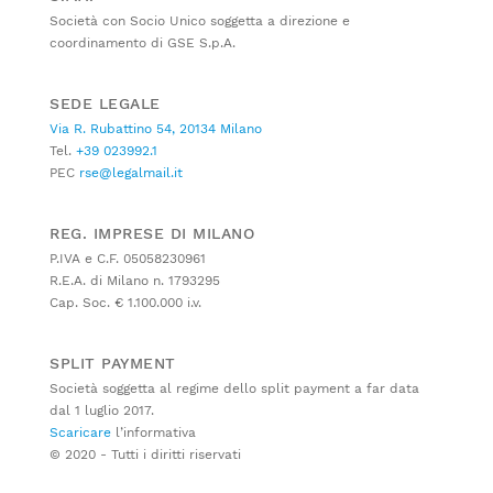
Società con Socio Unico soggetta a direzione e
coordinamento di GSE S.p.A.
SEDE LEGALE
Via R. Rubattino 54, 20134 Milano
Tel.
+39 023992.1
PEC
rse@legalmail.it
REG. IMPRESE DI MILANO
P.IVA e C.F. 05058230961
R.E.A. di Milano n. 1793295
Cap. Soc. € 1.100.000 i.v.
SPLIT PAYMENT
Società soggetta al regime dello split payment a far data
dal 1 luglio 2017.
Scaricare
l’informativa
© 2020 - Tutti i diritti riservati