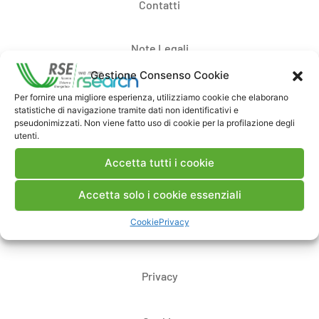
Contatti
Note Legali
Gestione Consenso Cookie
Dove siamo
Per fornire una migliore esperienza, utilizziamo cookie che elaborano
statistiche di navigazione tramite dati non identificativi e
pseudonimizzati. Non viene fatto uso di cookie per la profilazione degli
utenti.
Bandi di gara e contratti
Accetta tutti i cookie
Whistleblowing
Accetta solo i cookie essenziali
Cookie
Privacy
Certificazioni
Privacy