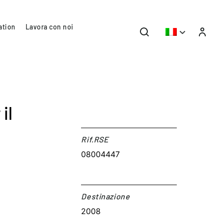
ation
Lavora con noi
il
Rif.RSE​
08004447
Destinazione​
2008