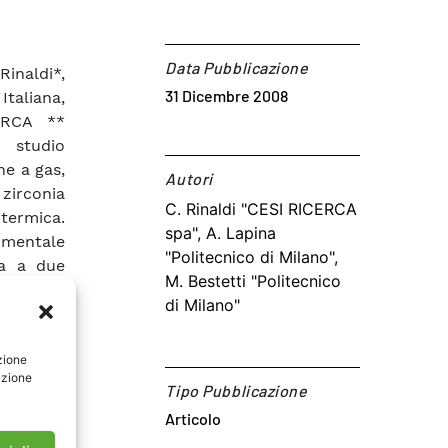
Data Pubblicazione
inaldi*,
31 Dicembre 2008
Italiana,
ERCA **
 studio
ne a gas,
Autori​
zirconia
C. Rinaldi "CESI RICERCA
 termica.
spa", A. Lapina
imentale
"Politecnico di Milano",
ca a due
M. Bestetti "Politecnico
iche per
di Milano"
e elevate
 presa in
zione
struttivo
azione
il grado
Tipo Pubblicazione
mpedenza
Articolo
ore dello