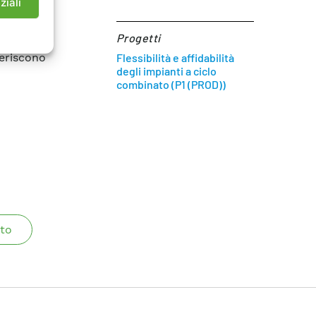
ziali
catura) e
ramico. I
Progetti
ografiche
geriscono
Flessibilità e affidabilità
degli impianti a ciclo
combinato (P1 (PROD))
to