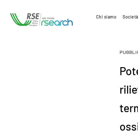
Chi siamo
Società
PUBBLI
Pote
rili
ter
oss