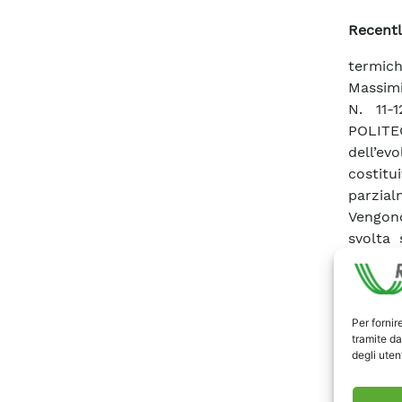
Recentl
termich
Massimi
N. 11-
POLITE
dell’evo
costit
parzial
Vengon
svolta 
divers
individ
tempera
Per fornir
esame l
tramite da
(la spe
degli utent
crescen
ottenut