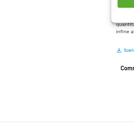
strato 
alla fo
risulta
quantita
infine a
Scari
Comm