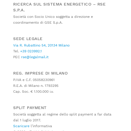
RICERCA SUL SISTEMA ENERGETICO – RSE
S.P.A.
Società con Socio Unico soggetta a direzione e
coordinamento di GSE S.p.A.
SEDE LEGALE
Via R. Rubattino 54, 20134 Milano
Tel.
+39 023992.1
PEC
rse@legalmail.it
REG. IMPRESE DI MILANO
P.IVA e C.F. 05058230961
R.E.A. di Milano n. 1793295
Cap. Soc. € 1.100.000 i.v.
SPLIT PAYMENT
Società soggetta al regime dello split payment a far data
dal 1 luglio 2017.
Scaricare
l’informativa