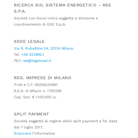
RICERCA SUL SISTEMA ENERGETICO – RSE
S.P.A.
Società con Socio Unico soggetta a direzione e
coordinamento di GSE S.p.A.
SEDE LEGALE
Via R. Rubattino 54, 20134 Milano
Tel.
+39 023992.1
PEC
rse@legalmail.it
REG. IMPRESE DI MILANO
P.IVA e C.F. 05058230961
R.E.A. di Milano n. 1793295
Cap. Soc. € 1.100.000 i.v.
SPLIT PAYMENT
Società soggetta al regime dello split payment a far data
dal 1 luglio 2017.
Scaricare
l’informativa