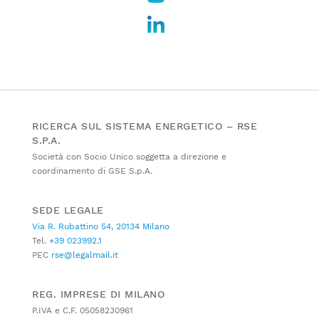
RICERCA SUL SISTEMA ENERGETICO – RSE
S.P.A.
Società con Socio Unico soggetta a direzione e
coordinamento di GSE S.p.A.
SEDE LEGALE
Via R. Rubattino 54, 20134 Milano
Tel.
+39 023992.1
PEC
rse@legalmail.it
REG. IMPRESE DI MILANO
P.IVA e C.F. 05058230961