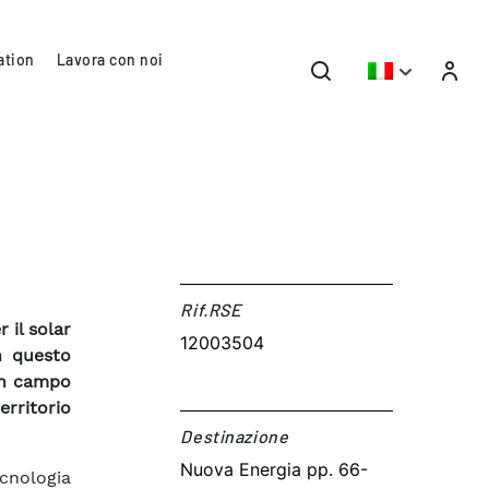
ation
Lavora con noi
Rif.RSE​
 il solar
12003504
in questo
 in campo
erritorio
Destinazione​
Nuova Energia pp. 66-
ecnologia