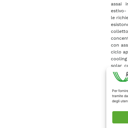
assai 
estivo-
le richi
esiston
collet
concent
con ass
ciclo ap
cooling 
solar c
risulta
tecnolo
dell’im
Per fornir
quelle
tramite da
aumenta
degli utent
impiant
possa e
central
estiva e