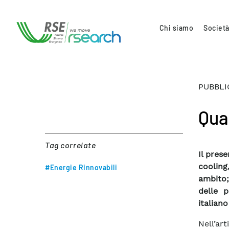
Chi siamo
Società
PUBBLI
Quan
Tag correlate
Il pres
cooling
#Energie Rinnovabili
ambito;
delle p
italiano
Nell’ar