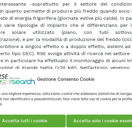
interessante -soprattutto per il settore del condizi
 in quanto permette di produrre più freddo quando sono 
este di energia frigorifera (giornate estive più calde). In pa
o varie tipologie di impianto che si differenziano per i
tore solare utilizzato (piano, con tubi sottov
razione), e per la modalità di produzione del freddo (cic
orbitore a singolo effetto o a doppio effetto, sistemi ad
erto tipo DEC). RSE svolge attività di ricerca nel settore 
e in particolare ha effettuato il monitoraggio di alcuni im
ooling di grande taglia (>20 kW). Nell’articolo vengono 
ti sperimentali ottenuti dal monitoraggio di un impi
Gestione Consenso Cookie
gia DEC, ritenuta particolarmente interessante. Le pre
pianto sono risultate interessanti e significativamente su
e una migliore esperienza, utilizziamo cookie che elaborano statistiche di naviga
 di un analogo impianto di tipo tradizionale, e po
ti non identificativi e pseudonimizzati. Non viene fatto uso di cookie per la profil
re con affinamenti progettuali e di gestione, essend
i.
o una “prima serie”. Si ritiene che la tecnologia del sola
ssere assai promettente in l’Italia, soprattutto nelle
Accetta tutti i cookie
Accetta solo i cookie essen
i e meridionali, dove è presente una notevole radiazion
 conseguenti elevati carichi termici da smaltire con gli im