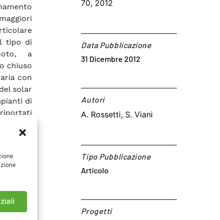
70, 2012
onamento
maggiori
rticolare
l tipo di
Data Pubblicazione
uoto, a
31 Dicembre 2012
lo chiuso
 aria con
del solar
Autori​
pianti di
riportati
A. Rossetti, S. Viani
anto con
stazioni
periori a
Tipo Pubblicazione
zione
trebbero
azione
Articolo
o questo
r cooling
 regioni
ziali
e solare
Progetti
pianti di