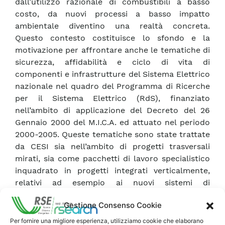
dall’utilizzo razionale di combustibili a basso
costo, da nuovi processi a basso impatto
ambientale diventino una realtà concreta.
Questo contesto costituisce lo sfondo e la
motivazione per affrontare anche le tematiche di
sicurezza, affidabilità e ciclo di vita di
componenti e infrastrutture del Sistema Elettrico
nazionale nel quadro del Programma di Ricerche
per il Sistema Elettrico (RdS), finanziato
nell’ambito di applicazione del Decreto del 26
Gennaio 2000 del M.I.C.A. ed attuato nel periodo
2000-2005. Queste tematiche sono state trattate
da CESI sia nell’ambito di progetti trasversali
mirati, sia come pacchetti di lavoro specialistico
inquadrato in progetti integrati verticalmente,
relativi ad esempio ai nuovi sistemi di
generazione o alle problematiche emergenti
Gestione Consenso Cookie
della rete elettrica. L’articolo fornisce un quadro
sintetico dei risultati ottenuti su alcune delle
Per fornire una migliore esperienza, utilizziamo cookie che elaborano