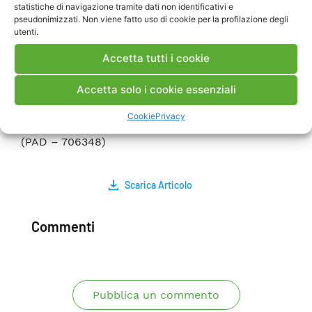
statistiche di navigazione tramite dati non identificativi e
principali tematiche di sicurezza, affidabilità e
pseudonimizzati. Non viene fatto uso di cookie per la profilazione degli
gestione del ciclo di vita affrontate in ambito
utenti.
RdS, nonché le informazioni per accedere
Accetta tutti i cookie
liberamente alla documentazione tecnica
prodotta in tale ambito.
Accetta solo i cookie essenziali
Ambrogi@cesi.it;Bregani@cesi.it;
Demichelis@cesi.it; tel. 02 21254797 PUBBLICATO
Cookie
Privacy
A5035518 (PAD – 683684)PUBBLICATO A5035522
(PAD – 706348)
Scarica Articolo
Commenti
Pubblica un commento