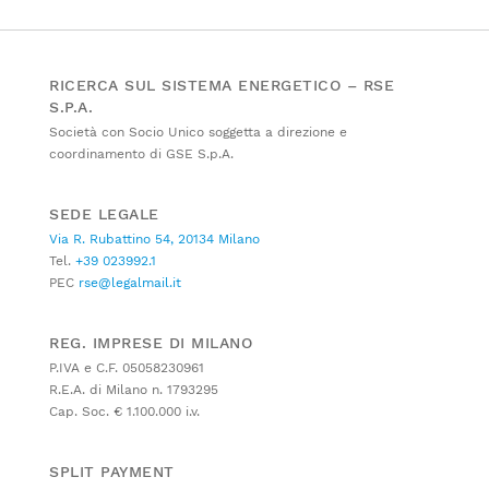
RICERCA SUL SISTEMA ENERGETICO – RSE
S.P.A.
Società con Socio Unico soggetta a direzione e
coordinamento di GSE S.p.A.
SEDE LEGALE
Via R. Rubattino 54, 20134 Milano
Tel.
+39 023992.1
PEC
rse@legalmail.it
REG. IMPRESE DI MILANO
P.IVA e C.F. 05058230961
R.E.A. di Milano n. 1793295
Cap. Soc. € 1.100.000 i.v.
SPLIT PAYMENT