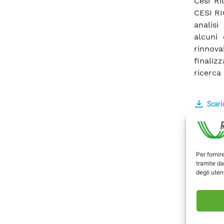
Cesi R
CESI RI
analisi
alcuni 
rinnova
finaliz
ricerca 
Scari
Per fornir
tramite da
degli utent