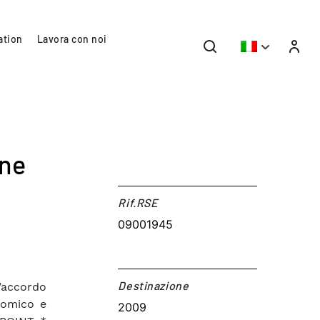
ation
Lavora con noi
ine
Rif.RSE​
09001945
Destinazione​
l’accordo
nomico e
2009