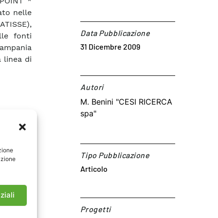
 POINT *
ato nelle
ATISSE),
Data Pubblicazione
lle fonti
31 Dicembre 2009
Campania
 linea di
Autori​
M. Benini "CESI RICERCA
spa"
zione
Tipo Pubblicazione
azione
Articolo
ziali
Progetti