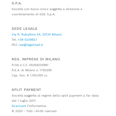
S.P.A.
Società con Socio Unico soggetta a direzione e
coordinamento di GSE S.p.A.
SEDE LEGALE
Via R. Rubattino 54, 20134 Milano
Tel.
+39 023992.1
PEC
rse@legalmail.it
REG. IMPRESE DI MILANO
P.IVA e C.F. 05058230961
R.E.A. di Milano n. 1793295
Cap. Soc. € 1.100.000 i.v.
SPLIT PAYMENT
Società soggetta al regime dello split payment a far data
dal 1 luglio 2017.
Scaricare
l’informativa
© 2020 - Tutti i diritti riservati