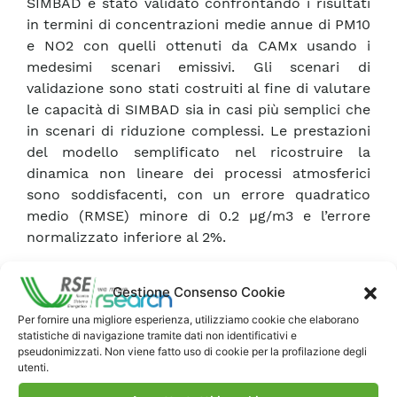
SIMBAD è stato validato confrontando i risultati
in termini di concentrazioni medie annue di PM10
e NO2 con quelli ottenuti da CAMx usando i
medesimi scenari emissivi. Gli scenari di
validazione sono stati costruiti al fine di valutare
le capacità di SIMBAD sia in casi più semplici che
in scenari di riduzione complessi. Le prestazioni
del modello semplificato nel ricostruire la
dinamica non lineare dei processi atmosferici
sono soddisfacenti, con un errore quadratico
medio (RMSE) minore di 0.2 µg/m3 e l’errore
normalizzato inferiore al 2%.
È stata riscontrata una leggera diminuzione
Gestione Consenso Cookie
dell’accuratezza in scenari complessi, dove sono
Per fornire una migliore esperienza, utilizziamo cookie che elaborano
coinvolti più inquinanti e più settori emissivi. In
statistiche di navigazione tramite dati non identificativi e
generale, SIMBAD ha dimostrato di essere uno
pseudonimizzati. Non viene fatto uso di cookie per la profilazione degli
strumento efficiente e accurato per la
utenti.
valutazione degli impatti sulla qualità dell’aria di