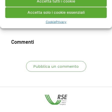
Accetta tutti i cookie
politiche energetiche, fornendo un valido
supporto sia ai ricercatori che ai decisori.
Accetta solo i cookie essenziali
Cookie
Privacy
Scarica Articolo ISI
Commenti
Pubblica un commento