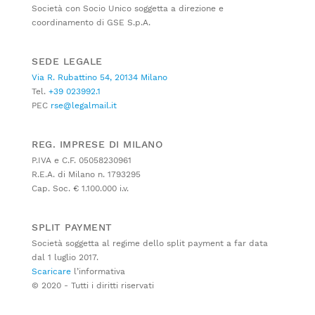
Società con Socio Unico soggetta a direzione e
coordinamento di GSE S.p.A.
SEDE LEGALE
Via R. Rubattino 54, 20134 Milano
Tel.
+39 023992.1
PEC
rse@legalmail.it
REG. IMPRESE DI MILANO
P.IVA e C.F. 05058230961
R.E.A. di Milano n. 1793295
Cap. Soc. € 1.100.000 i.v.
SPLIT PAYMENT
Società soggetta al regime dello split payment a far data
dal 1 luglio 2017.
Scaricare
l’informativa
© 2020 - Tutti i diritti riservati