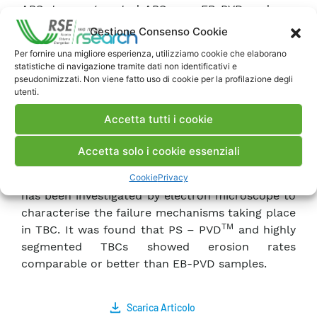
APS, two segmented APS, one EB-PVD and one
TM
PS – PVD
were tested at 700°C in a solid
Gestione Consenso Cookie
particle erosion jet tester, being EB-PVD and
Per fornire una migliore esperienza, utilizziamo cookie che elaborano
standard porous APS the two reference systems.
statistiche di navigazione tramite dati non identificativi e
Tests were performed at impingement angles
pseudonimizzati. Non viene fatto uso di cookie per la profilazione degli
utenti.
equal to 30° and 90°, representative for particle
impingement on trailing and leading edges of gas
Accetta tutti i cookie
turbine blades and vanes, respectively.
Microquartz was chosen as erosive being one of
Accetta solo i cookie essenziali
the main constituent of sand and fly volcanic
Cookie
Privacy
ashes. After the end of tests, TBC microstructure
has been investigated by electron microscope to
characterise the failure mechanisms taking place
TM
in TBC. It was found that PS – PVD
and highly
segmented TBCs showed erosion rates
comparable or better than EB-PVD samples.
Scarica Articolo