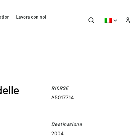
ation
Lavora con noi
elle
Rif.RSE​
A5017714
Destinazione​
2004