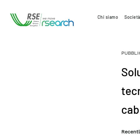
Chi siamo
Società
PUBBLI
Sol
tec
cab
Recentl