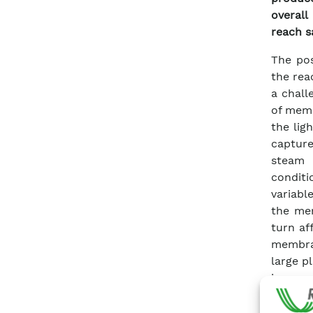
overall
reach s
The pos
the rea
a chall
of memb
the lig
captur
steam 
condit
variabl
the me
turn af
membran
large p
issue.