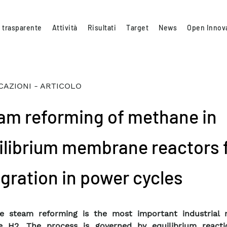
 trasparente
Attività
Risultati
Target
News
Open Innov
CAZIONI - ARTICOLO
am reforming of methane in
ilibrium membrane reactors 
egration in power cycles
e steam reforming is the most important industrial 
e H2. The process is governed by equilibrium reacti