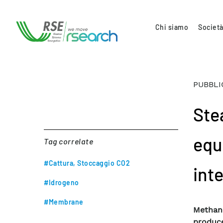
Chi siamo
Società
PUBBLI
Ste
equ
Tag correlate
#Cattura, Stoccaggio CO2
int
#Idrogeno
#Membrane
Methan
produc