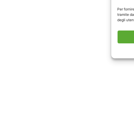
Scari
Per fornir
tramite da
degli utent