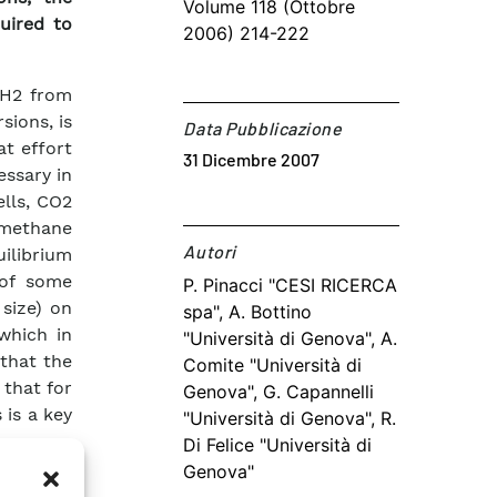
Volume 118 (Ottobre
uired to
2006) 214-222
 H2 from
ions, is
Data Pubblicazione
at effort
31 Dicembre 2007
essary in
ells, CO2
 methane
Autori​
ilibrium
 of some
P. Pinacci "CESI RICERCA
 size) on
spa", A. Bottino
which in
"Università di Genova", A.
that the
Comite "Università di
 that for
Genova", G. Capannelli
is a key
"Università di Genova", R.
Di Felice "Università di
Genova"