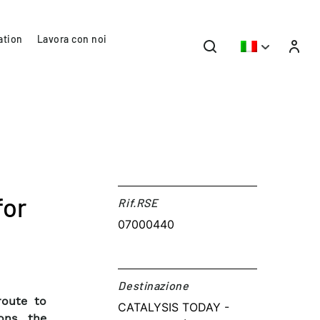
ation
Lavora con noi
for
Rif.RSE​
07000440
Destinazione​
route to
CATALYSIS TODAY -
ons, the