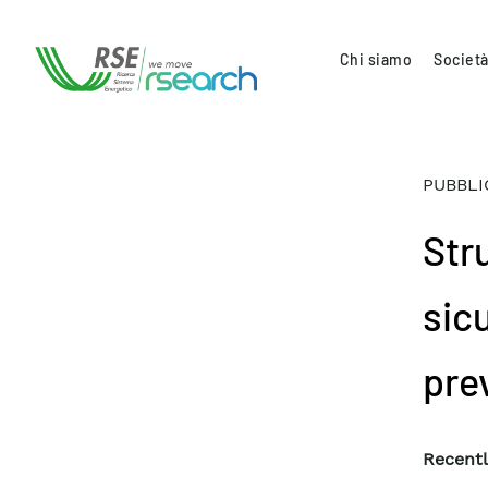
Chi siamo
Società
PUBBLI
Str
sic
prev
Recentl