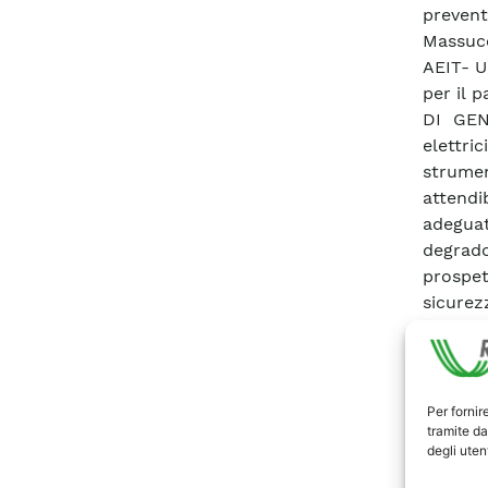
prevent
Massucc
AEIT- U
per il 
DI GENO
elettri
strumen
attendi
adeguat
degrado
prospett
sicurez
Scari
Per fornir
tramite da
degli utent