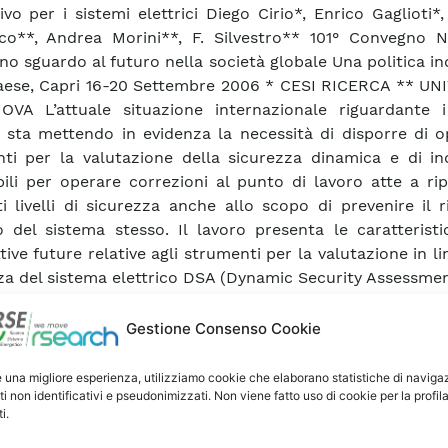
ivo per i sistemi elettrici Diego Cirio*, Enrico Gaglioti*
o**, Andrea Morini**, F. Silvestro** 101° Convegno N
no sguardo al futuro nella società globale Una politica in
paese, Capri 16-20 Settembre 2006 * CESI RICERCA ** UN
VA L’attuale situazione internazionale riguardante i
ci sta mettendo in evidenza la necessità di disporre di 
ti per la valutazione della sicurezza dinamica e di ind
bili per operare correzioni al punto di lavoro atte a rip
i livelli di sicurezza anche allo scopo di prevenire il r
 del sistema stesso. Il lavoro presenta le caratteristi
ive future relative agli strumenti per la valutazione in li
za del sistema elettrico DSA (Dynamic Security Assessmen
Gestione Consenso Cookie
ca Articolo
e una migliore esperienza, utilizziamo cookie che elaborano statistiche di naviga
ti non identificativi e pseudonimizzati. Non viene fatto uso di cookie per la profil
i.