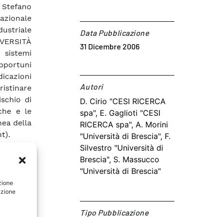
, Stefano
azionale
dustriale
Data Pubblicazione
IVERSITÀ
31 Dicembre 2006
 sistemi
opportuni
icazioni
Autori​
ristinare
ischio di
D. Cirio "CESI RICERCA
che e le
spa", E. Gaglioti "CESI
nea della
RICERCA spa", A. Morini
t).
"Università di Brescia", F.
Silvestro "Università di
Brescia", S. Massucco
"Università di Brescia"
zione
azione
Tipo Pubblicazione