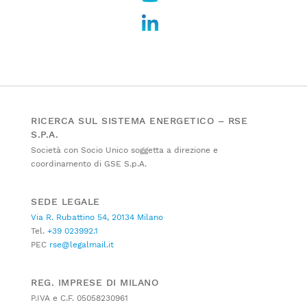
RICERCA SUL SISTEMA ENERGETICO – RSE
S.P.A.
Società con Socio Unico soggetta a direzione e
coordinamento di GSE S.p.A.
SEDE LEGALE
Via R. Rubattino 54, 20134 Milano
Tel.
+39 023992.1
PEC
rse@legalmail.it
REG. IMPRESE DI MILANO
P.IVA e C.F. 05058230961