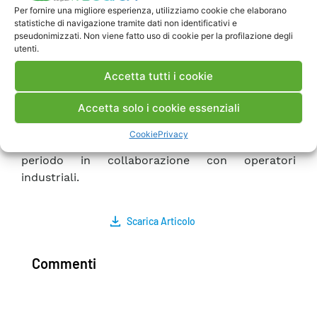
metodi minimalmente invasivi di
Per fornire una migliore esperienza, utilizziamo cookie che elaborano
statistiche di navigazione tramite dati non identificativi e
caratterizzazione delle proprietà meccaniche
pseudonimizzati. Non viene fatto uso di cookie per la profilazione degli
residue di materiali eserciti, dei sistemi
utenti.
robotizzati d’ispezione di parti d’impianto con
limitazionidi accesso. Vengono inoltre delineate
Accetta tutti i cookie
alcune direttrici di proseguimento e sviluppo
Accetta solo i cookie essenziali
della ricerca, con particolare riferimento alle
problematiche di trasferimento dei risultati ed
Cookie
Privacy
alle opportunità di applicazioni pilota di medio
periodo in collaborazione con operatori
industriali.
Scarica Articolo
Commenti