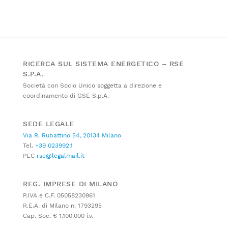
RICERCA SUL SISTEMA ENERGETICO – RSE
S.P.A.
Società con Socio Unico soggetta a direzione e
coordinamento di GSE S.p.A.
SEDE LEGALE
Via R. Rubattino 54, 20134 Milano
Tel.
+39 023992.1
PEC
rse@legalmail.it
REG. IMPRESE DI MILANO
P.IVA e C.F. 05058230961
R.E.A. di Milano n. 1793295
Cap. Soc. € 1.100.000 i.v.