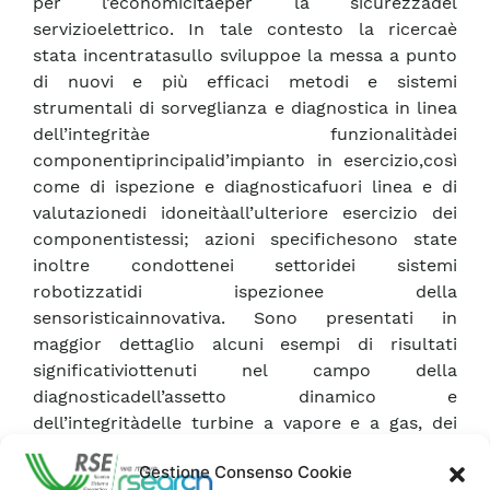
per l’economicitàeper la sicurezzadel
servizioelettrico. In tale contesto la ricercaè
stata incentratasullo sviluppoe la messa a punto
di nuovi e più efficaci metodi e sistemi
strumentali di sorveglianza e diagnostica in linea
dell’integritàe funzionalitàdei
componentiprincipalid’impianto in esercizio,così
come di ispezione e diagnosticafuori linea e di
valutazionedi idoneitàall’ulteriore esercizio dei
componentistessi; azioni specifichesono state
inoltre condottenei settoridei sistemi
robotizzatidi ispezionee della
sensoristicainnovativa. Sono presentati in
maggior dettaglio alcuni esempi di risultati
significativiottenuti nel campo della
diagnosticadell’assetto dinamico e
dell’integritàdelle turbine a vapore e a gas, dei
metodi di diagnosticadei rivestimentiper parti
Gestione Consenso Cookie
calde di turbine a gas di nuova generazione, dei