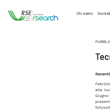
Chi siamo
Società
PUBBLI
Tec
Recentl
Fabrizi
alla lu
Giugn
present
fotovolt