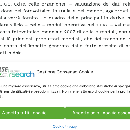
/CIGS, CdTe, celle organiche); – valutazione dei dati rela
zione del fotovoltaico in Italia e nel mondo, aggiornati
alia verrà fornito un quadro delle principali iniziative in
liera silicio – celle – moduli operative nel 2008. – valuta
cato fotovoltaico mondiale 2007 di celle e moduli, con 
o ai 10 principali produttori mondiali, che dei trends del
 conto dell’impatto generato dalla forte crescita di pr
ati in Asia.
ca Articolo
Gestione Consenso Cookie
e una migliore esperienza, utilizziamo cookie che elaborano statistiche di naviga
ti non identificativi e pseudonimizzati. Non viene fatto uso di cookie per la profil
i.
Accetta tutti i cookie
Accetta solo i cookie essen
Cookie
Privacy