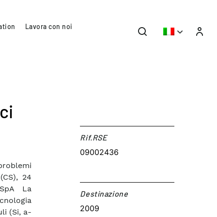
ation
Lavora con noi
ci
Rif.RSE​
09002436
 problemi
(CS), 24
SpA La
Destinazione​
ecnologia
2009
i (Si, a-