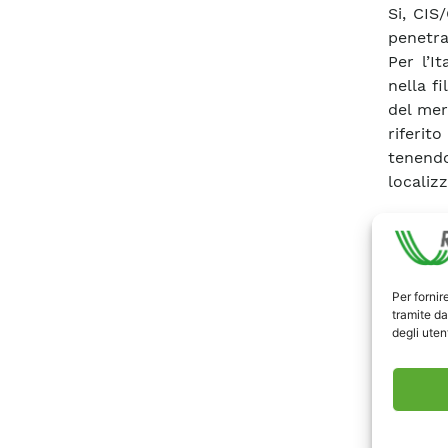
Si, CIS
penetra
Per l’It
nella fi
del mer
riferit
tenendo
localizz
Scari
Per fornir
tramite da
degli utent