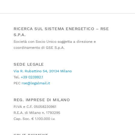
RICERCA SUL SISTEMA ENERGETICO – RSE
S.P.A.
Società con Socio Unico soggetta a direzione e
coordinamento di GSE S.p.A.
SEDE LEGALE
Via R. Rubattino 54, 20134 Milano
Tel.
+39 023992.1
PEC
rse@legalmail.it
REG. IMPRESE DI MILANO
P.IVA e C.F. 05058230961
R.E.A. di Milano n. 1793295
Cap. Soc. € 1.100.000 i.v.