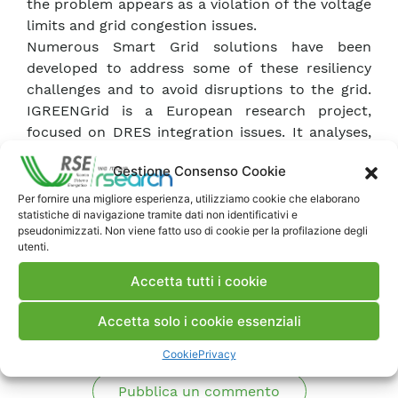
the problem appears as a violation of the voltage
limits and grid congestion issues.
Numerous Smart Grid solutions have been
developed to address some of these resiliency
challenges and to avoid disruptions to the grid.
IGREENGrid is a European research project,
focused on DRES integration issues. It analyses,
using six successful large scale demonstration
Gestione Consenso Cookie
projects and the practical implementations of
Smart Grid solutions.
Per fornire una migliore esperienza, utilizziamo cookie che elaborano
statistiche di navigazione tramite dati non identificativi e
pseudonimizzati. Non viene fatto uso di cookie per la profilazione degli
utenti.
Scarica Articolo
Accetta tutti i cookie
Commenti
Accetta solo i cookie essenziali
Cookie
Privacy
Pubblica un commento