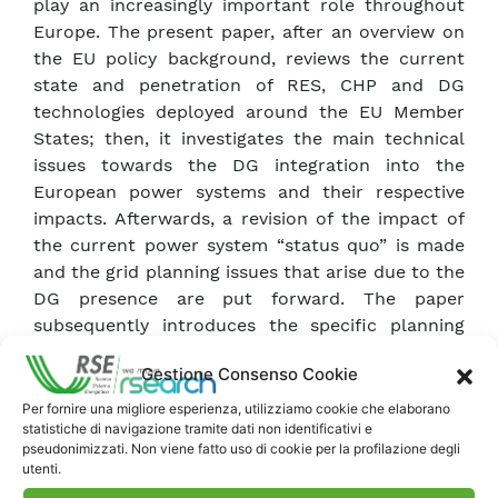
play an increasingly important role throughout
Europe. The present paper, after an overview on
the EU policy background, reviews the current
state and penetration of RES, CHP and DG
technologies deployed around the EU Member
States; then, it investigates the main technical
issues towards the DG integration into the
European power systems and their respective
impacts. Afterwards, a revision of the impact of
the current power system “status quo” is made
and the grid planning issues that arise due to the
DG presence are put forward. The paper
subsequently introduces the specific planning
and development issues related to the Italian
Gestione Consenso Cookie
high voltage network, a 60-150 kV system, in
presence of DG. The Italian TSO approach to this
Per fornire una migliore esperienza, utilizziamo cookie che elaborano
statistiche di navigazione tramite dati non identificativi e
situation, described on this paper and named
pseudonimizzati. Non viene fatto uso di cookie per la profilazione degli
“Power Collector Method” is a method that
utenti.
allows the connection of a sizeable amount of