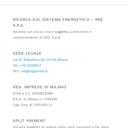
RICERCA SUL SISTEMA ENERGETICO – RSE
S.P.A.
Società con Socio Unico soggetta a direzione e
coordinamento di GSE S.p.A.
SEDE LEGALE
Via R. Rubattino 54, 20134 Milano
Tel.
+39 023992.1
PEC
rse@legalmail.it
REG. IMPRESE DI MILANO
P.IVA e C.F. 05058230961
R.E.A. di Milano n. 1793295
Cap. Soc. € 1.100.000 i.v.
SPLIT PAYMENT
Società soggetta al regime dello split payment a far data