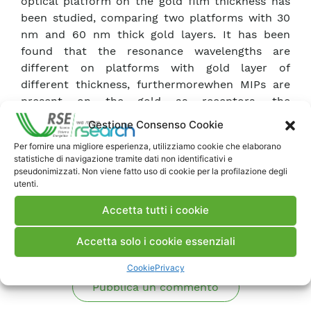
optical platform on the gold film thickness has
been studied, comparing two platforms with 30
nm and 60 nm thick gold layers. It has been
found that the resonance wavelengths are
different on platforms with gold layer of
different thickness, furthermorewhen MIPs are
present on the gold as receptors, the
performances of the platforms are similar in the
Gestione Consenso Cookie
two considered sensors.
Per fornire una migliore esperienza, utilizziamo cookie che elaborano
statistiche di navigazione tramite dati non identificativi e
pseudonimizzati. Non viene fatto uso di cookie per la profilazione degli
Scarica Articolo
utenti.
Accetta tutti i cookie
Commenti
Accetta solo i cookie essenziali
Cookie
Privacy
Pubblica un commento