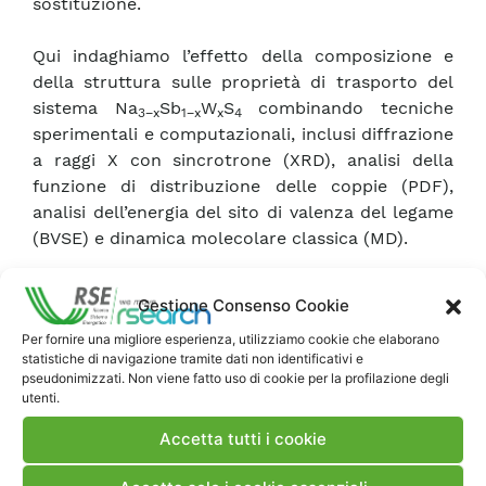
sostituzione.
Qui indaghiamo l’effetto della composizione e
della struttura sulle proprietà di trasporto del
sistema Na
Sb
W
S
combinando tecniche
3
−
x
1
−
x
x
4
sperimentali e computazionali, inclusi diffrazione
a raggi X con sincrotrone (XRD), analisi della
funzione di distribuzione delle coppie (PDF),
analisi dell’energia del sito di valenza del legame
(BVSE) e dinamica molecolare classica (MD).
I risultati ottenuti da MD a lungo termine
Gestione Consenso Cookie
forniscono nuove intuizioni sulle caratteristiche
Per fornire una migliore esperienza, utilizziamo cookie che elaborano
meccanistiche del trasporto ionico in questa
statistiche di navigazione tramite dati non identificativi e
famiglia di elettroliti solfuri e evidenziano la loro
pseudonimizzati. Non viene fatto uso di cookie per la profilazione degli
sottile interazione con la struttura media e
utenti.
locale di questi materiali.
Accetta tutti i cookie