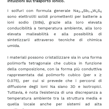
intuizioni sul trasporto ionico.
I solfuri con formula generale Na
Sb
W
S
3
−
x
1
−
x
x
4
sono elettroliti solidi promettenti per batterie a
ioni sodio (SIBs), grazie alla loro elevata
conducibilità a temperatura ambiente, alla loro
elevata malleabilità e alla possibilità di
sintetizzarli attraverso tecniche di chimica
umida.
I materiali possono cristallizzare sia in una forma
polimorfa tetragonale che cubica in funzione
della composizione, con la forma più conduttiva
rappresentata dal polimorfo cubico (per x ≥
0.075), per cui si prevede che i percorsi di
diffusione degli ioni Na siano 3D e isotropici.
Tuttavia, è nota l’esistenza di una discrepanza a
temperatura ambiente tra la struttura media e
quella locale anche per sistemi ad alta