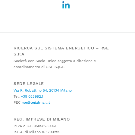
RICERCA SUL SISTEMA ENERGETICO – RSE
S.P.A.
Società con Socio Unico soggetta a direzione e
coordinamento di GSE S.p.A.
SEDE LEGALE
Via R. Rubattino 54, 20134 Milano
Tel.
+39 023992.1
PEC
rse@legalmail.it
REG. IMPRESE DI MILANO
P.IVA e C.F. 05058230961
R.E.A. di Milano n. 1793295