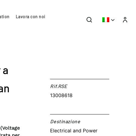
ation
Lavora con noi
 a
ian
Rif.RSE​
13008618
Destinazione​
(Voltage
Electrical and Power
grata per