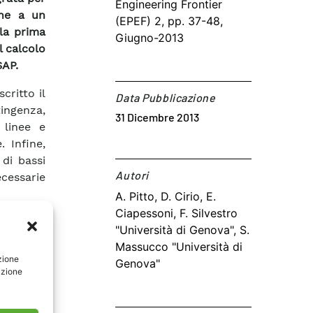
Engineering Frontier
one a un
(EPEF) 2, pp. 37-48,
lla prima
Giugno-2013
l calcolo
SAP.
critto il
Data Pubblicazione
ingenza,
31 Dicembre 2013
 linee e
. Infine,
 di bassi
Autori​
ecessarie
A. Pitto, D. Cirio, E.
Ciapessoni, F. Silvestro
"Università di Genova", S.
Massucco "Università di
zione
Genova"
azione