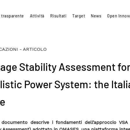
 trasparente
Attività
Risultati
Target
News
Open Innov
CAZIONI - ARTICOLO
tage Stability Assessment for
listic Power System: the Ital
e
 documento descrive i fondamenti dell’approccio VSA 
ty Assessment) adottato in OMASES, una piattaforma inte