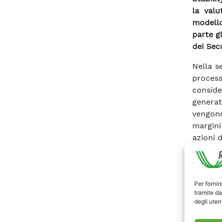
la valu
modello
parte g
dei Sec
Nella s
proces
consid
generat
vengono
margini
azioni 
Scari
Per fornir
tramite da
degli utent