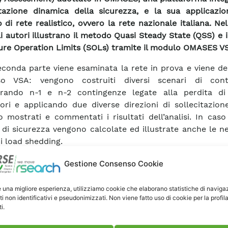
tazione dinamica della sicurezza, e la sua applicazi
 di rete realistico, ovvero la rete nazionale italiana. Ne
li autori illustrano il metodo Quasi Steady State (QSS) e i
ure Operation Limits (SOLs) tramite il modulo OMASES V
econda parte viene esaminata la rete in prova e viene des
so VSA: vengono costruiti diversi scenari di cont
erando n-1 e n-2 contingenze legate alla perdita di
ori e applicando due diverse direzioni di sollecitazione
 mostrati e commentati i risultati dell’analisi. In caso
 di sicurezza vengono calcolate ed illustrate anche le n
di load shedding.
Gestione Consenso Cookie
ca Articolo
e una migliore esperienza, utilizziamo cookie che elaborano statistiche di naviga
ti non identificativi e pseudonimizzati. Non viene fatto uso di cookie per la profil
i.