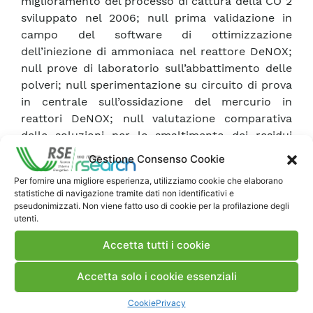
miglioramento del processo di cattura della CO 2
sviluppato nel 2006; null prima validazione in
campo del software di ottimizzazione
dell’iniezione di ammoniaca nel reattore DeNOX;
null prove di laboratorio sull’abbattimento delle
polveri; null sperimentazione su circuito di prova
in centrale sull’ossidazione del mercurio in
reattori DeNOX; null valutazione comparativa
delle soluzioni per lo smaltimento dei residui
solidi dai trattamenti di desolforazione; null
Gestione Consenso Cookie
sviluppo e caratterizzazione di materiali e
Per fornire una migliore esperienza, utilizziamo cookie che elaborano
rivestimenti antiossidanti per applicazione in cicli
statistiche di navigazione tramite dati non identificativi e
Ultra Super Critici (USC).
pseudonimizzati. Non viene fatto uso di cookie per la profilazione degli
utenti.
Accetta tutti i cookie
Scarica Rapporto
Accetta solo i cookie essenziali
Commenti
Cookie
Privacy