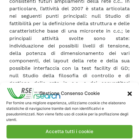
consistenti futuri ampliamenti della rete c.c.. In
particolare, l’attività del 2007 è stata articolata
nei seguenti punti principali: null Studio di
fattibilità per la definizione della struttura e delle
caratteristiche base di una microrete in c.c.; le
principali attività svolte sono state:
individuazione dei possibili livelli di tensione,
della potenza di dimensionamento dei vari
componenti, del layout della rete e della sua
possibile interfaccia con la test facility di GD;
null Studio della filosofia di controllo e di
gestione della rete in c.c. e dei convertitori
c.c./c.a., nonché della filosofia di protezione per
Gestione Consenso Cookie
persone e impianti nell’ipotesi di guasti sulla rete
Per fornire una migliore esperienza, utilizziamo cookie che elaborano
in c.c. e sulle apparecchiature alimentate; null
statistiche di navigazione tramite dati non identificativi e
Studio, progettazione e definizione delle
pseudonimizzati. Non viene fatto uso di cookie per la profilazione degli
utenti.
caratteristiche tecniche dell’inverter di
interfaccia tra rete c.c. e c.a. e dei convertitori
Accetta tutti i cookie
c.c./c.c..