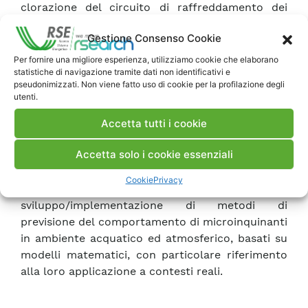
clorazione del circuito di raffreddamento dei
condensatori. Sono inoltre descritte le attività
Gestione Consenso Cookie
sperimentali per l’acquisizione di dati specifici di
mercurio nelle deposizioni “umide”, la definizione
Per fornire una migliore esperienza, utilizziamo cookie che elaborano
statistiche di navigazione tramite dati non identificativi e
di metodi di valutazione delle concentrazioni di
pseudonimizzati. Non viene fatto uso di cookie per la profilazione degli
esposizione e dell’effetto biologico dei metalli
utenti.
pesanti nel suolo, le metodologie di valutazione
della sensibilità al mercurio di ecosistemi fluviali
Accetta tutti i cookie
e marino-costieri e la definizione di “linee guida”
Accetta solo i cookie essenziali
per la valutazione dell’impatto delle emissioni di
mercurio dalle centrali termoelettriche. Infine
Cookie
Privacy
sono descritte le attività svolte per lo
sviluppo/implementazione di metodi di
previsione del comportamento di microinquinanti
in ambiente acquatico ed atmosferico, basati su
modelli matematici, con particolare riferimento
alla loro applicazione a contesti reali.