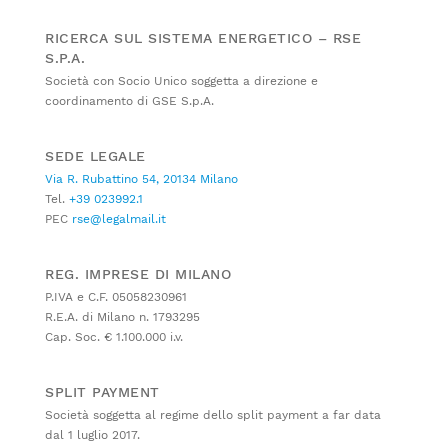
RICERCA SUL SISTEMA ENERGETICO – RSE
S.P.A.
Società con Socio Unico soggetta a direzione e
coordinamento di GSE S.p.A.
SEDE LEGALE
Via R. Rubattino 54, 20134 Milano
Tel.
+39 023992.1
PEC
rse@legalmail.it
REG. IMPRESE DI MILANO
P.IVA e C.F. 05058230961
R.E.A. di Milano n. 1793295
Cap. Soc. € 1.100.000 i.v.
SPLIT PAYMENT
Società soggetta al regime dello split payment a far data
dal 1 luglio 2017.