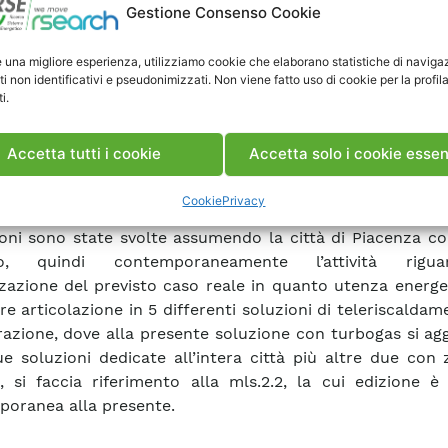
Gestione Consenso Cookie
oro propensione al cambiamento). Individuata quindi 
cadabile con dei vagli statistici (si può prendere in consi
e una migliore esperienza, utilizziamo cookie che elaborano statistiche di naviga
a città così come solo parti di essa), si dovranno determin
ti non identificativi e pseudonimizzati. Non viene fatto uso di cookie per la profil
ni cogenerative, in base al tipo e dimensionamento del
i.
rà un anno di esercizio tipo. A questo punto si avranno, o
bilità di numerosi tabulati, una serie di uscite grafico-
Accetta tutti i cookie
Accetta solo i cookie essen
metteranno un confronto di tipo energetico, emissivo, e
varie soluzioni simulate, ed in particolare con la solu
Cookie
Privacy
mento con riscaldamento a caldaie distribuite. Tutt
oni sono state svolte assumendo la città di Piacenza c
o, quindi contemporaneamente l’attività rigu
zazione del previsto caso reale in quanto utenza energe
ore articolazione in 5 differenti soluzioni di teleriscalda
azione, dove alla presente soluzione con turbogas si ag
ue soluzioni dedicate all’intera città più altre due con
e, si faccia riferimento alla mls.2.2, la cui edizione è
oranea alla presente.