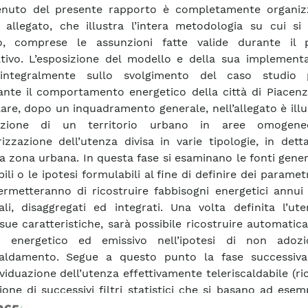
tenuto del presente rapporto è completamente organiz
o allegato, che illustra l’intera metodologia su cui si
o, comprese le assunzioni fatte valide durante il 
ativo. L’esposizione del modello e della sua implementa
integralmente sullo svolgimento del caso studio p
ante il comportamento energetico della città di Piacenz
lare, dopo un inquadramento generale, nell’allegato è illu
azione di un territorio urbano in aree omogen
rizzazione dell’utenza divisa in varie tipologie, in dett
a zona urbana. In questa fase si esaminano le fonti gen
bili o le ipotesi formulabili al fine di definire dei parametri
ermetteranno di ricostruire fabbisogni energetici annui 
li, disaggregati ed integrati. Una volta definita l’ut
sue caratteristiche, sarà possibile ricostruire automatic
io energetico ed emissivo nell’ipotesi di non adoz
scaldamento. Segue a questo punto la fase successiva
dividuazione dell’utenza effettivamente teleriscaldabile (r
zione di successivi filtri statistici che si basano ad esem
zione dei vari tipi di riscaldamento a caldaia attualmente