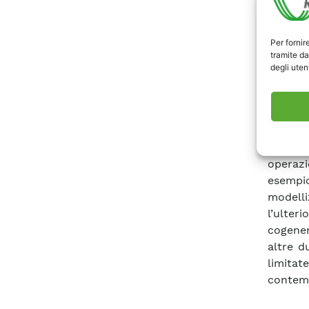
sulla l
teleris
Per fornir
tutta l
tramite da
soluzio
degli utent
risulte
disponi
che per
tra le 
riferi
operazi
esempi
modelli
l’ulteri
cogener
altre d
limitat
contemp