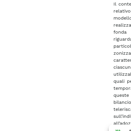
Il con
relativ
modell
realizz
fonda 
riguard
partico
zonizz
caratte
ciascun
utilizza
quali p
tempora
queste 
bilanc
teleri
sull’in
all’ado
riparti