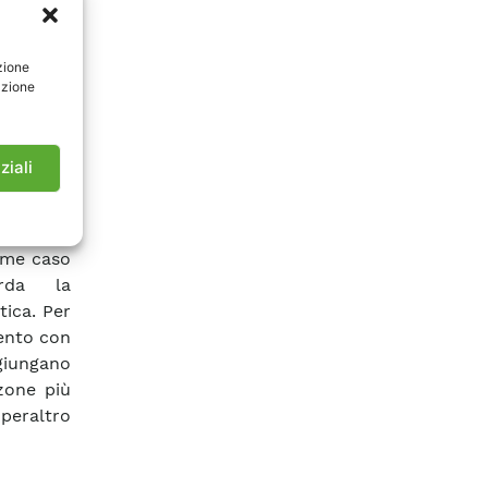
l’utenza
derazione
zione
are delle
azione
le quali
ltre alla
tabellari
ziali
conomico
zione di
e queste
ome caso
arda la
tica. Per
mento con
giungano
 zone più
 peraltro