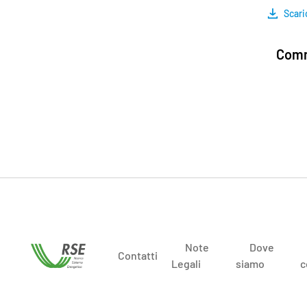
Scari
Comm
Note
Dove
Contatti
Legali
siamo
c