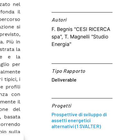
zato nel
 fonda il
percorso
Autori​
zione si
F. Begnis "CESI RICERCA
revisto,
spa", T. Magnelli "Studio
a. Più in
Energia"
strata la
ee e la
aglio per
Tipo Rapporto
eralmente
 tipici, i
Deliverable
e profili
enza con
amente il
Progetti
ione del
Prospettive di sviluppo di
, basata
assetti energetici
icorrendo
alternativi (1 SVALTER)
pio sulla
 in uso e