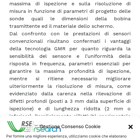
massima di ispezione e sulla risoluzione di
misura in funzione di parametri di progetto delle
sonde quali le dimensioni della bobina
trasmittente ed il materiale dello schermo.
Dal confronto con le prestazioni di sensori
convenzionali risultano confermati i vantaggi
della tecnologia GMR per quanto riguarda la
sensibilità del sensore e l’uniformità della
risposta in frequenza, parametri essenziali per
garantire la massima profondità di ispezione,
mentre si ritiene necessario migliorare
ulteriormente la risoluzione di misura, come
evidenziato dalla carenza nella rilevazione di
difetti profondi (posti a 3 mm dalla superficie di
ispezione) e di lunghezza ridotta (2 mm o
inferiore). Parallelamente all’attività sperimentale
è stato sviluppato un modello di calcolo che ha
Gestione Consenso Cookie
consentito di determinare per via di simulazione
Per fornire una migliore esperienza, utilizziamo cookie che elaborano
la sensibilità di un controllo basato su sensore