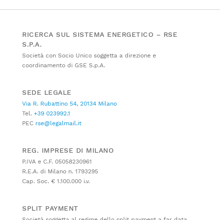
RICERCA SUL SISTEMA ENERGETICO – RSE
S.P.A.
Società con Socio Unico soggetta a direzione e
coordinamento di GSE S.p.A.
SEDE LEGALE
Via R. Rubattino 54, 20134 Milano
Tel.
+39 023992.1
PEC
rse@legalmail.it
REG. IMPRESE DI MILANO
P.IVA e C.F. 05058230961
R.E.A. di Milano n. 1793295
Cap. Soc. € 1.100.000 i.v.
SPLIT PAYMENT
Società soggetta al regime dello split payment a far data