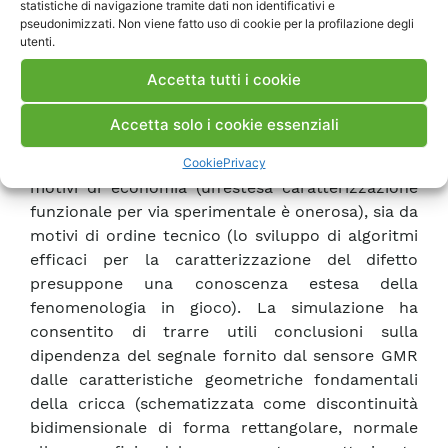
statistiche di navigazione tramite dati non identificativi e
GMR e di sviluppare adeguati algoritmi di
pseudonimizzati. Non viene fatto uso di cookie per la profilazione degli
utenti.
elaborazione del segnale per la corretta
descrizione delle caratteristiche posizionali e
Accetta tutti i cookie
dimensionali del difetto, confermando la
fattibilità di principio del controllo in oggetto.
Accetta solo i cookie essenziali
L’opportunità di una preventiva caratterizzazione
funzionale per via modellistica è suggerita sia da
Cookie
Privacy
motivi di economia (un’estesa caratterizzazione
funzionale per via sperimentale è onerosa), sia da
motivi di ordine tecnico (lo sviluppo di algoritmi
efficaci per la caratterizzazione del difetto
presuppone una conoscenza estesa della
fenomenologia in gioco). La simulazione ha
consentito di trarre utili conclusioni sulla
dipendenza del segnale fornito dal sensore GMR
dalle caratteristiche geometriche fondamentali
della cricca (schematizzata come discontinuità
bidimensionale di forma rettangolare, normale