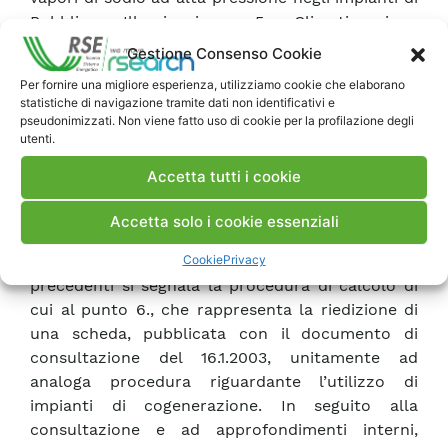
Pubblica Illuminazione 5. Climatizzazione
ambienti e produzione di acqua calda sanitaria
Gestione Consenso Cookie
tramite installazione e gestione di sistemi di
Per fornire una migliore esperienza, utilizziamo cookie che elaborano
teleriscaldamento 6. Installazione di
statistiche di navigazione tramite dati non identificativi e
condizionatori ad aria esterna ad alta efficienza
pseudonimizzati. Non viene fatto uso di cookie per la profilazione degli
utenti.
con potenza frigorifera inferiore a 12 kWf 7.
Installazione di caldaia centralizzata a 4 stelle di
Accetta tutti i cookie
efficienza 8. Installazione di sistemi di
termoregolazione e contabilizzazione del calore
Accetta solo i cookie essenziali
al servizio di impianti di riscaldamento
Cookie
Privacy
centralizzato per il settore residenziale. Fra le
precedenti si segnala la procedura di calcolo di
cui al punto 6., che rappresenta la riedizione di
una scheda, pubblicata con il documento di
consultazione del 16.1.2003, unitamente ad
analoga procedura riguardante l’utilizzo di
impianti di cogenerazione. In seguito alla
consultazione e ad approfondimenti interni,