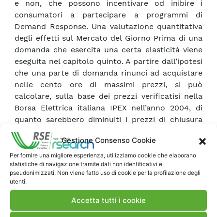
e non, che possono incentivare od inibire i
consumatori a partecipare a programmi di
Demand Response. Una valutazione quantitativa
degli effetti sul Mercato del Giorno Prima di una
domanda che esercita una certa elasticità viene
eseguita nel capitolo quinto. A partire dall’ipotesi
che una parte di domanda rinunci ad acquistare
nelle cento ore di massimi prezzi, si può
calcolare, sulla base dei prezzi verificatisi nella
Borsa Elettrica italiana IPEX nell’anno 2004, di
quanto sarebbero diminuiti i prezzi di chiusura
della borsa e di quanto di conseguenza si
Gestione Consenso Cookie
sarebbero ridotti i costi di approvvigionamento a
beneficio di tutta l’utenza. Infine nel sesto
Per fornire una migliore esperienza, utilizziamo cookie che elaborano
statistiche di navigazione tramite dati non identificativi e
capitolo vengono delineati i compiti istituzionali
pseudonimizzati. Non viene fatto uso di cookie per la profilazione degli
dei diversi attori operanti nel settore energetico e
utenti.
delle azioni auspicabili ai fini della
Accetta tutti i cookie
flessibilizzazione della domanda.