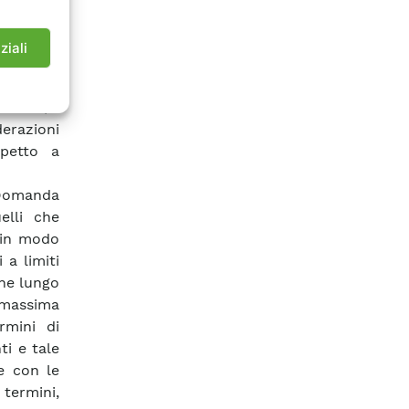
spetto a
o tipo si
ziali
ia azioni
alità di
cnici e/o
erazioni
spetto a
 Domanda
elli che
 in modo
 a limiti
one lungo
a massima
rmini di
ti e tale
e con le
 termini,