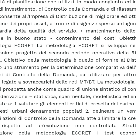
vità di pianificazione che utilizzi, in modo congiunto ed i
 di investimento, di Controllo della Domanda e di rilassa
 consente all’Impresa di Distribuzione di migliorare ed ot
ione dei propri asset, a fronte di esigenze spesso antagoni
ardia della qualità del servizio, • mantenimento delle
ure in buono stato • contenimento dei costi Obietti
logia ECORET La metodologia ECORET si sviluppa nel
onimo progetto del secondo periodo operativo della Ri
. Obiettivo della metodologia è quello di fornire al Dis
co uno strumento per la determinazione comparativa dell’
ni di Controllo della Domanda, da utilizzare per affro
tà legate a sovraccarichi delle reti MT/BT. La metodologi
i prospetta anche come quadro di unione sintetico di co
a derivazione – statistica, sperimentale, modellistica ed e
ate a: 1. valutare gli elementi critici di crescita del carico
esti urbani densamente popolati 2. delineare un vent
li azioni di Controllo della Domanda atte a limitare la cre
 rispetto ad un’evoluzione non controllata Strut
lazione della metodologia ECORET I test econo