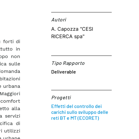
Autori​
A. Capozza "CESI
RICERCA spa"
forti di
ttutto in
uppo non
Tipo Rapporto
ca sulle
a domanda
Deliverable
bitazioni
ne urbana
 Maggiori
Progetti
i comfort
Effetti del controllo dei
etto alla
carichi sullo sviluppo delle
a servizi
reti BT e MT (ECORET)
ifica di
i utilizzi
he urbane