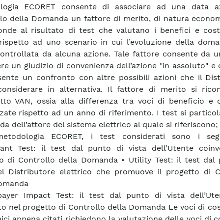
logia ECORET consente di associare ad una data a
lo della Domanda un fattore di merito, di natura econom
onde al risultato di test che valutano i benefici e cost
rispetto ad uno scenario in cui l’evoluzione della dom
 controllata da alcuna azione. Tale fattore consente da u
re un giudizio di convenienza dell’azione "in assoluto" e d
ente un confronto con altre possibili azioni che il Dis
considerare in alternativa. Il fattore di merito si ric
tto VAN, ossia alla differenza tra voci di beneficio e 
zzate rispetto ad un anno di riferimento. I test si partico
a dell’attore del sistema elettrico al quale si riferiscono;
metodologia ECORET, i test considerati sono i seg
pant Test: il test dal punto di vista dell’Utente coinv
o di Controllo della Domanda • Utility Test: il test dal
el Distributore elettrico che promuove il progetto di C
Domanda
ayer Impact Test: il test dal punto di vista dell’Ut
to nel progetto di Controllo della Domanda Le voci di cos
ci appena citati richiedono la valutazione delle voci di c