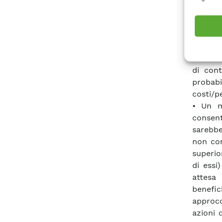
sopravv
quelli 
basano 
volte a
esercizi
di cont
probabi
costi/p
• Un m
consent
sarebbe
non cont
superio
di essi
attesa 
benefici
approcc
azioni 