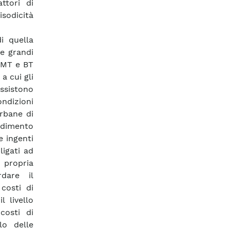
ttori di
sodicità
i quella
le grandi
e MT e BT
a cui gli
ssistono
ondizioni
urbane di
dimento
e ingenti
ligati ad
 propria
rdare il
costi di
l livello
costi di
lo delle