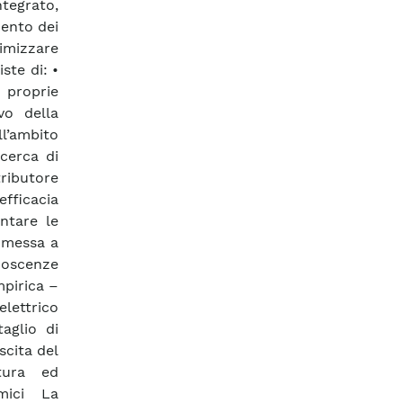
ntegrato,
mento dei
timizzare
ste di: •
 proprie
vo della
l’ambito
cerca di
tributore
efficacia
ntare le
a messa a
noscenze
mpirica –
 elettrico
aglio di
scita del
tura ed
mici La