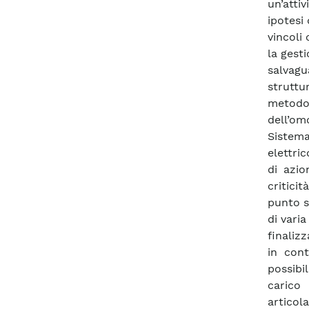
un’atti
ipotesi
vincoli
la gest
salvagu
strutt
metodo
dell’om
Sistema
elettri
di azio
critici
punto s
di vari
finalizz
in cont
possibi
carico
artico