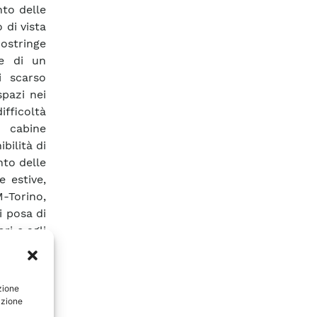
nto delle
 di vista
costringe
te di un
i scarso
spazi nei
ifficoltà
e cabine
bilità di
nto delle
 estive,
M-Torino,
i posa di
ri e agli
) Stanti
una assai
imenti in
zione
. Si sono
azione
ngare la