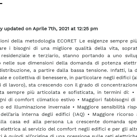
T
y updated on Aprile 7th, 2021 at 12:25 pm
ioni della metodologia ECORET Le esigenze sempre più 
are i bisogni di una migliore qualità della vita, sopra
residenziale e terziario, stanno portando a uno svil
o nelle sue dimensioni della domanda di potenza elettri
 distribuzione, a partire dalla bassa tensione. Infatti, l
ale e collettiva di benessere, in particolare negli edifici (a
i di lavoro), sta crescendo con il grado di concentrazio
ta sempre più articolata e sofisticata, in termini di: •
gni di comfort climatico estivo • Maggiori fabbisogni d
co ed illuminazione invernale • Maggiore sensibilità risp
 dell’aria interna degli edifici (IAQ) • Maggiore ricorso 
 alla casa ed alla persona La crescente domanda spec
elettrica al servizio del comfort negli edifici e per gli altr
i è quindi all’origine di una pressione sulle reti elettric