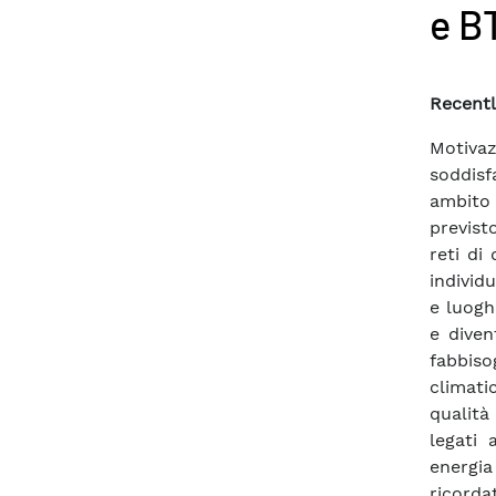
e B
Recentl
Motivaz
soddisf
ambito 
previst
reti di
individu
e luogh
e diven
fabbiso
climati
qualità
legati
energia 
ricordat