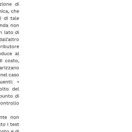
zione di
ica, che
i di tale
anda non
n lato di
all’altro
tributore
onduce al
di costo,
larizzano
 nel caso
uenti: •
olto del
 punto di
ontrollo
ente non
to I test
osto e di