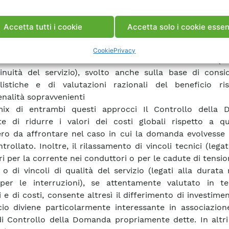
ivenza delle rete con interventi meno impegnativi ri
di potenziamento e ristrutturazione. Soluzioni di quest
Accetta tutti i cookie
Accetta solo i cookie essen
sui seguenti approcci: • Il Controllo della Domanda, oss
d incoraggiare l’utente finale verso una diversa mod
Cookie
Privacy
o della Domanda elettrica • Il rilassamento dei vincoli (te
inuità del servizio), svolto anche sulla base di consid
listiche e di valutazioni razionali del beneficio ri
enalità sopravvenienti
ix di entrambi questi approcci Il Controllo della
e di ridurre i valori dei costi globali rispetto a qu
ro da affrontare nel caso in cui la domanda evolvesse
rollato. Inoltre, il rilassamento di vincoli tecnici (legati
ri per la corrente nei conduttori o per le cadute di tensi
) o di vincoli di qualità del servizio (legati alla durat
per le interruzioni), se attentamente valutato in te
 e di costi, consente altresì il differimento di investimen
io diviene particolarmente interessante in associazion
di Controllo della Domanda propriamente dette. In altri