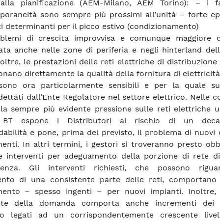
 alla pianificazione (AEM-Milano, AEM Torino): – i fa
oraneità sono sempre più prossimi all’unità – forte epi
ti determinanti per il picco estivo (condizionamento)
oblemi di crescita improvvisa e comunque maggiore d
cata anche nelle zone di periferia e negli hinterland del
noltre, le prestazioni delle reti elettriche di distribuzion
nano direttamente la qualità della fornitura di elettricità 
sono ora particolarmente sensibili e per la quale su
dettati dall’Ente Regolatore nel settore elettrico. Nelle c
, la sempre più evidente pressione sulle reti elettriche 
T espone i Distributori al rischio di un deca
idabilità e pone, prima del previsto, il problema di nuovi 
menti. In altri termini, i gestori si troveranno presto obb
e interventi per adeguamento della porzione di rete di
enza. Gli interventi richiesti, che possono rigua
ento di una consistente parte delle reti, comportano 
mento – spesso ingenti – per nuovi impianti. Inoltre, i
nte della domanda comporta anche incrementi dei 
zio legati ad un corrispondentemente crescente livel