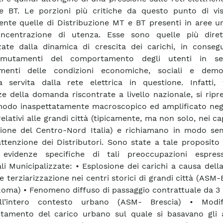
e BT. Le porzioni più critiche da questo punto di vi
ente quelle di Distribuzione MT e BT presenti in aree u
oncentrazione di utenza. Esse sono quelle più dire
zate dalla dinamica di crescita dei carichi, in conseg
 mutamenti del comportamento degli utenti in se
menti delle condizioni economiche, sociali e demo
ea servita dalla rete elettrica in questione. Infatti, 
e della domanda riscontrate a livello nazionale, si rip
modo inaspettatamente macroscopico ed amplificato negl
relativi alle grandi città (tipicamente, ma non solo, nei c
ione del Centro-Nord Italia) e richiamano in modo se
l’attenzione dei Distributori. Sono state a tale proposito
 evidenze specifiche di tali preoccupazioni espres
ali Municipalizzate: • Esplosione dei carichi a causa del
e terziarizzazione nei centri storici di grandi città (ASM-
ma) • Fenomeno diffuso di passaggio contrattuale da 3 
l’intero contesto urbano (ASM- Brescia) • Modif
tamento del carico urbano sul quale si basavano gli 