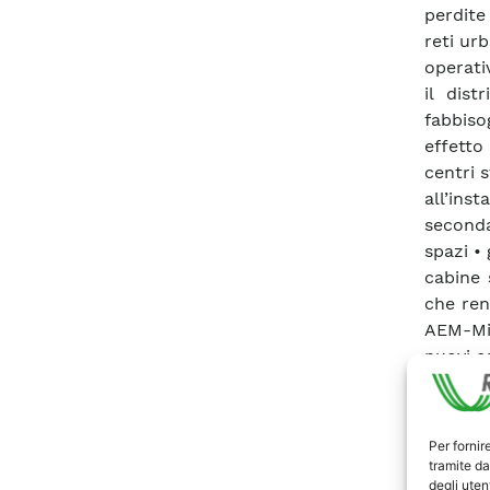
perdite
reti ur
operativ
il dis
fabbis
effetto
centri 
all’in
secondar
spazi •
cabine 
che ren
AEM-Mil
nuovi ca
inaccet
tutte q
decisa 
Per fornir
nuove s
tramite da
così d
degli utent