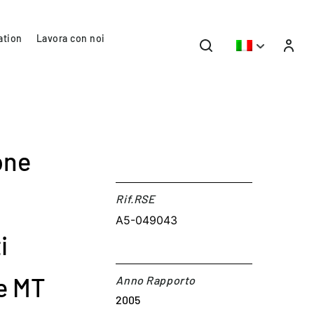
ation
Lavora con noi
one
Rif.RSE​
A5-049043
i
ne MT
Anno Rapporto
2005