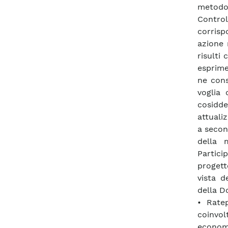
metodo
Control
corrisp
azione 
risulti
esprime
ne cons
voglia 
cosidde
attuali
a second
della 
Partici
progett
vista d
della 
• Ratep
coinvol
economi