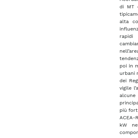
di MT 
tipicam
alta c
influen
rapidi
cambia
nell’ar
tendenz
poi in 
urbani 
dei Reg
vigile 
alcune
princip
più fort
ACEA-Ro
kW nel
compor