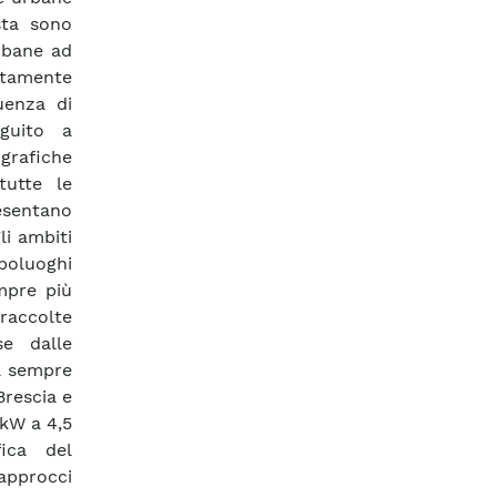
sta sono
rbane ad
ttamente
uenza di
guito a
grafiche
tutte le
resentano
i ambiti
apoluoghi
mpre più
 raccolte
se dalle
la sempre
Brescia e
kW a 4,5
ica del
approcci