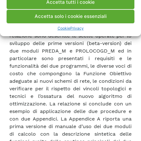
Accetta tutti i cookie
con il DIEE dell’Università di Cagliari nel corso del
progetto di RdS Gendis. I moduli per reti radiali
Accetta solo i cookie essenziali
sono stati presi a riferimento per lo sviluppo dei
corrispondenti moduli per reti magliate. Nella
Cookie
Privacy
relazione sono descritte le scelte operate per lo
sviluppo delle prime versioni (beta-version) dei
due moduli PREDA_M e PROLOCOGD_M ed in
particolare sono presentati i requisiti e le
funzionalità dei due programmi, le diverse voci di
costo che compongono la Funzione Obiettivo
adeguate ai nuovi schemi di rete, le condizioni da
verificare per il rispetto dei vincoli topologici e
tecnici e l’ossatura del nuovo algoritmo di
ottimizzazione. La relazione si conclude con un
esempio di applicazione delle due procedure e
con due Appendici. La Appendice A riporta una
prima versione di manuale d’uso dei due moduli
di calcolo con la descrizione sintetica delle