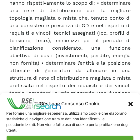
hanno rispettivamente lo scopo di: • determinare
una rete di distribuzione con la migliore
topologia magliata o mista che, tenuto conto di
una consistente presenza di GD e nel rispetto di
requisiti e vincoli tecnici assegnati (Icc, profili di
tensione, Imax), minimizzi per il periodo di
pianificazione considerato, una funzione
obiettivo di costi (investimenti, perdite, energia
non fornita) • determinare l’entità e la posizione
ottimale di generatori da allocare in una
struttura di rete di distribuzione magliata o mista
prefissata nel rispetto dei requisiti e dei vincoli
tecnici assegnati e minimizzando una funzione
obiettivo di costi dello stesso tipo di quella
Gestione Consenso Cookie
precedente. Questi due nuovi strumenti
Per fornire una migliore esperienza, utilizziamo cookie che elaborano
affiancano, in un ambiente denominato SPREAD
statistiche di navigazione tramite dati non identificativi e
(versione 3.0), altri moduli, adatti alla
pseudonimizzati. Non viene fatto uso di cookie per la profilazione degli
pianificazione di reti MT con GD ma a struttura
utenti.
radiale, sviluppati anche essi in collaborazione