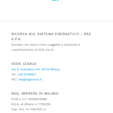
RICERCA SUL SISTEMA ENERGETICO – RSE
S.P.A.
Società con Socio Unico soggetta a direzione e
coordinamento di GSE S.p.A.
SEDE LEGALE
Via R. Rubattino 54, 20134 Milano
Tel.
+39 023992.1
PEC
rse@legalmail.it
REG. IMPRESE DI MILANO
P.IVA e C.F. 05058230961
R.E.A. di Milano n. 1793295
Cap. Soc. € 1.100.000 i.v.