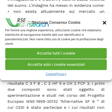
del suono. L’indagine ha messo in evidenza come:
• non esista attualmente sul mercato un
composto gassoso adatto ad entrambe le
Gestione Consenso Cookie
applicazioni, senza comportare grosse modifiche
al progetto delle apparecchiature esistenti; • per
Per fornire una migliore esperienza, utilizziamo cookie che elaborano
statistiche di navigazione tramite dati non identificativi e
le sole applicazioni di isolamento dielettrico i
pseudonimizzati. Non viene fatto uso di cookie per la profilazione degli
composti che offrono prestazioni simili a quelle
utenti.
di SF 6 sono gas contenenti il fluoro, quali PFC
Accetta tutti i cookie
ed HFC. Questi composti, anche se
ambientalmente meno impattanti di SF 6 , hanno
Accetta solo i cookie essenziali
problemi analoghi a SF 6 quando si esaminano i
prodotti di decomposizione e la loro tossicità.
Cookie
Privacy
Fra questi gas le possibili alternative sono
risultate C 3 F 8 , C 2 HF 5 e CH 2 FCF 3. I primi
due composti sono stati oggetto di
sperimentazione e studi nel corso del Progetto
Europeo NNE-1999-20132 “Alternative SF 6 ” di
cui CESI è stato partecipe e i cui risultati non